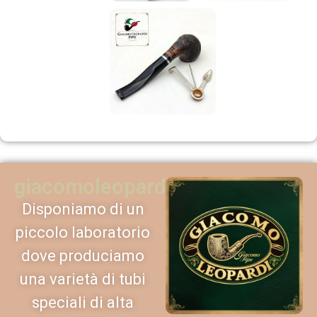
giacomoleopardipipe
Disponiamo di un
piccolo laboratorio
dove produciamo
una varietà di tubi
speciali di alta